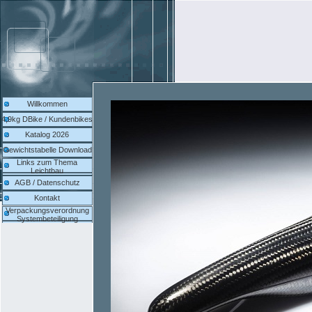
Willkommen
4,9kg DBike / Kundenbikes
Katalog 2026
Gewichtstabelle Download
Links zum Thema
Leichtbau
AGB / Datenschutz
Kontakt
Verpackungsverordnung
Systembeteiligung