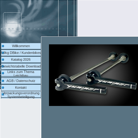
Willkommen
4,9kg DBike / Kundenbikes
Katalog 2026
Gewichtstabelle Download
Links zum Thema
Leichtbau
AGB / Datenschutz
Kontakt
Verpackungsverordnung
Systembeteiligung