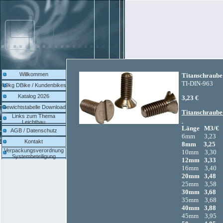
Willkommen
Titanschraube
TI-DIN-963
4,9kg DBike / Kundenbikes
Katalog 2026
3,23 €
Gewichtstabelle Download
Titanschraube
Links zum Thema
Leichtbau
Länge M3/€
AGB / Datenschutz
6mm 3,23 3
Kontakt
8mm 3,25 3
Verpackungsverordnung
10mm 3,30 
Systembeteiligung
12mm 3,33 
16mm 3,40 
20mm 3,48 
25mm 3,58 
30mm 3,68 
35mm 3,68 
40mm 3,88 
45mm 3,95 