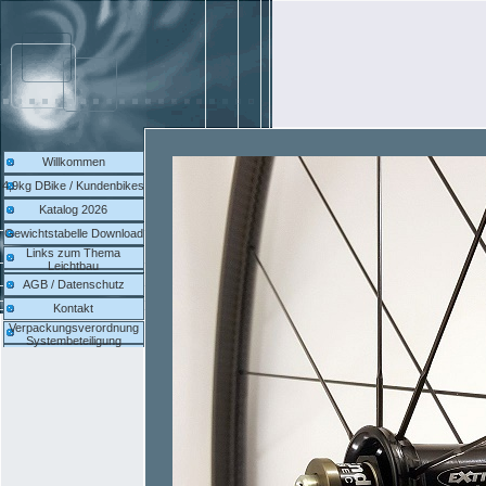
Willkommen
4,9kg DBike / Kundenbikes
Katalog 2026
Gewichtstabelle Download
Links zum Thema
Leichtbau
AGB / Datenschutz
Kontakt
Verpackungsverordnung
Systembeteiligung